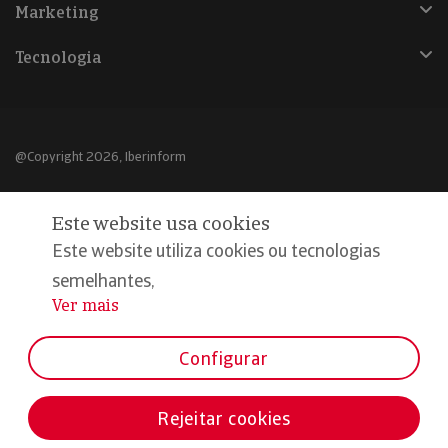
Marketing
Tecnologia
@Copyright 2026, Iberinform
Aviso legal
Este website usa cookies
Política de cookies
Este website utiliza cookies ou tecnologias
Declaração de privacidade
semelhantes,
Ver mais
...
Compromisso qualidade e segurança
Configurar
Rejeitar cookies