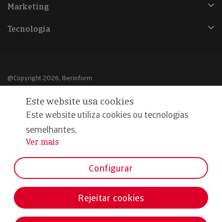
Marketing
Tecnologia
@Copyright 2026, Iberinform
Este website usa cookies
Aviso legal
Este website utiliza cookies ou tecnologias
Política de cookies
semelhantes,
Declaração de privacidade
Ver mais
...
Compromisso qualidade e segurança
Configurar
Rejeitar cookies