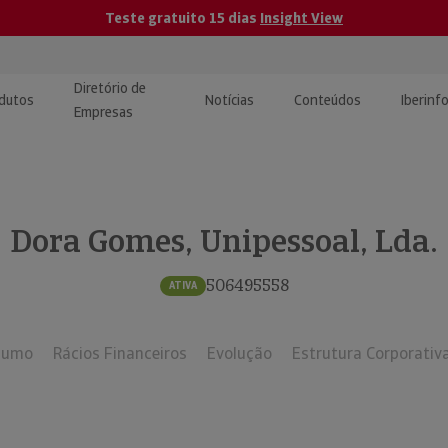
Teste gratuito 15 dias
Insight View
Diretório de
dutos
Notícias
Conteúdos
Iberinf
Empresas
uções de Integração de
ormação Internacional
teúdo para jornalistas
dos
Dora Gomes, Unipessoal, Lda.
tactos
atórios e Monitorização de
carregáveis | Estudos e
presas
ografias
506495558
ATIVA
uperação de Créditos
sumo
Rácios Financeiros
Evolução
Estrutura Corporativ