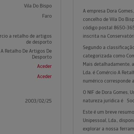
Vila Do Bispo
A empresa Dora Gomes, 
Faro
concelho de Vila Do Bisp
código postal 8650-365
cio a retalho de artigos
inscrita na Conservatór
de desporto
Segundo a classificação
A Retalho De Artigos De
categorizada como Comé
Desporto
Mais detalhadamente, a
Aceder
Lda. é Comércio A Retal
Aceder
numérico corresponde 
O NIF de Dora Gomes, Un
natureza jurídica é So
2003/02/25
Este é um breve resumo
Unipessoal, Lda., dispo
explorar a nossa ferra