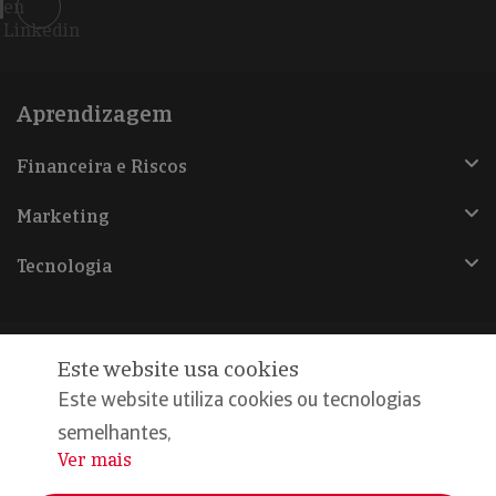
en
Linkedin
Aprendizagem
Financeira e Riscos
Marketing
Tecnologia
Este website usa cookies
@Copyright 2026, Iberinform
Este website utiliza cookies ou tecnologias
semelhantes,
Aviso legal
Ver mais
...
Política de cookies