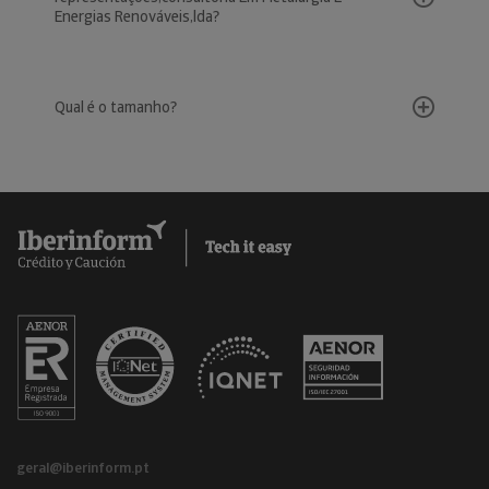
Energias Renováveis,lda?
Qual é o tamanho?
geral@iberinform.pt