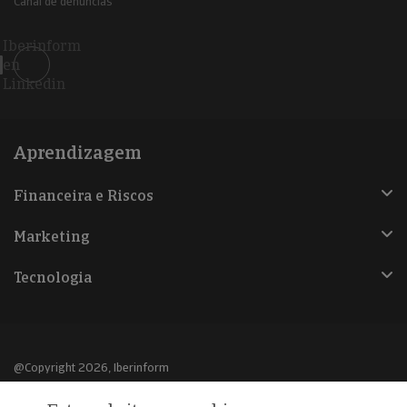
Canal de denúncias
Iberinform
en
Linkedin
Aprendizagem
Financeira e Riscos
Marketing
Tecnologia
@Copyright 2026, Iberinform