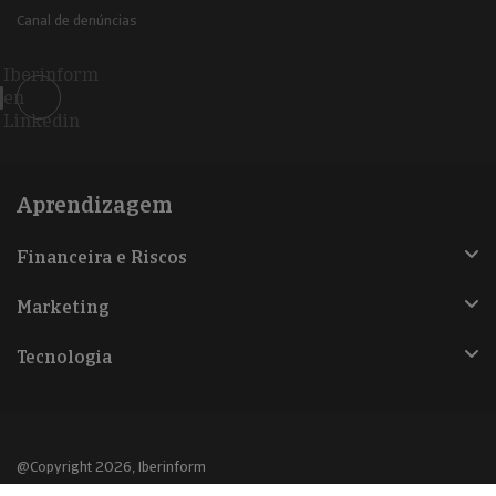
Canal de denúncias
Iberinform
en
Linkedin
Aprendizagem
Financeira e Riscos
Marketing
Tecnologia
@Copyright 2026, Iberinform