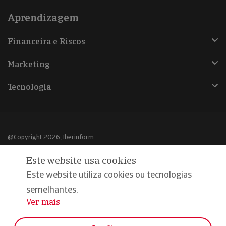
Aprendizagem
Financeira e Riscos
Marketing
Tecnologia
@Copyright 2026, Iberinform
Este website usa cookies
Aviso legal
Este website utiliza cookies ou tecnologias
Política de cookies
semelhantes,
Declaração de privacidade
Ver mais
...
Compromisso qualidade e segurança