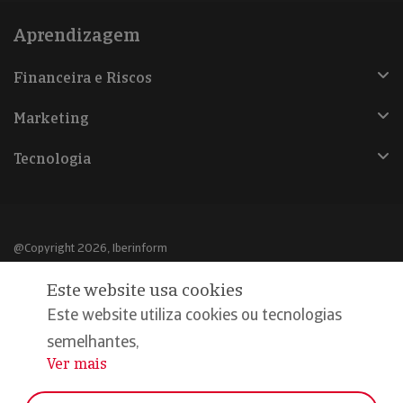
Aprendizagem
Financeira e Riscos
Marketing
Tecnologia
@Copyright 2026, Iberinform
Este website usa cookies
Aviso legal
Este website utiliza cookies ou tecnologias
Política de cookies
semelhantes,
Declaração de privacidade
Ver mais
...
Compromisso qualidade e segurança