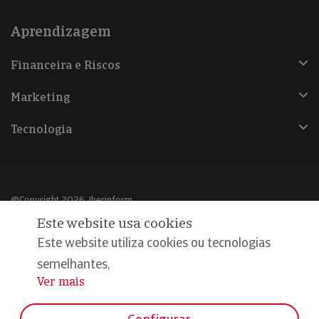
Aprendizagem
Financeira e Riscos
Marketing
Tecnologia
@Copyright 2026, Iberinform
Este website usa cookies
Aviso legal
Este website utiliza cookies ou tecnologias
Política de cookies
semelhantes,
Ver mais
...
Declaração de privacidade
Compromisso qualidade e segurança