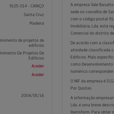
A empresa Vale Basalto 
9125-014 - CANIÇO
sede no concelho de San
Santa Cruz
com o código postal 91
Madeira
Imobiliária, Lda. está 
Comercial do distrito d
lvimento de projetos de
De acordo com a classif
edifícios
atividade classificada
lvimento De Projetos De
Edifícios. Mais especifi
Edifícios
como Desenvolvimento D
Aceder
numérico corresponden
Aceder
O NIF da empresa é 5112
Por Quotas.
2004/05/16
A informação empresaria
Lda. é uma breve descri
Iberinform. Para obter 