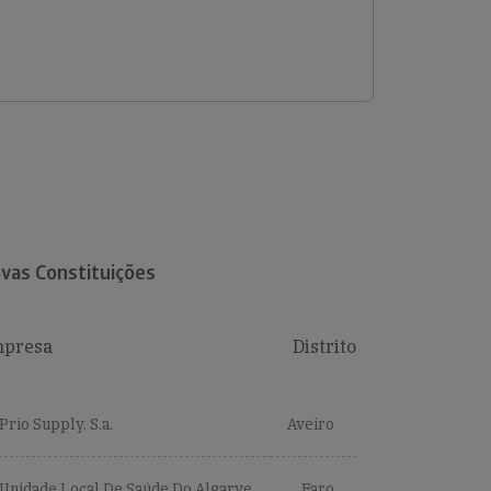
vas Constituições
presa
Distrito
Prio Supply, S.a.
Aveiro
Unidade Local De Saúde Do Algarve,
Faro