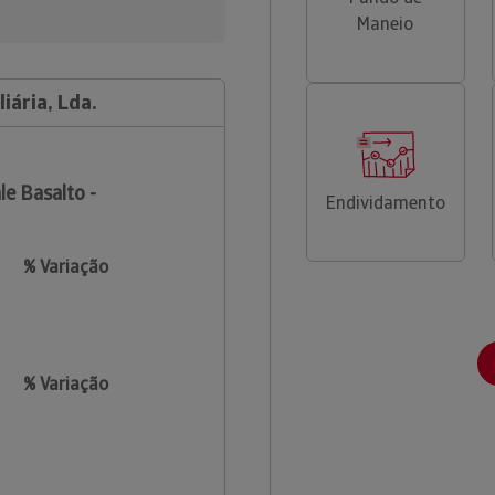
Maneio
iária, Lda.
le Basalto -
Endividamento
% Variação
% Variação