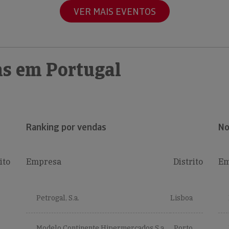
VER MAIS EVENTOS
s em Portugal
Ranking por vendas
No
ito
Empresa
Distrito
Em
Petrogal, S.a.
Lisboa
Modelo Continente Hipermercados S.a.
Porto