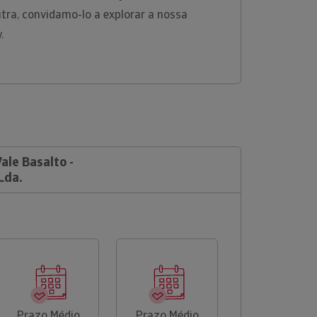
tra, convidamo-lo a explorar a nossa
w.
ale Basalto -
Lda.
Prazo Médio
Prazo Médio