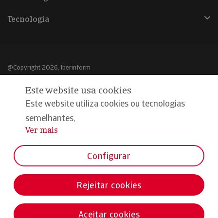
Tecnologia
@Copyright 2026, Iberinform
Este website usa cookies
Aviso legal
Este website utiliza cookies ou tecnologias
Política de cookies
semelhantes,
Declaração de privacidade
Ver mais
...
Compromisso qualidade e segurança
Configurar
Rejeitar cookies
Aceitar cookies