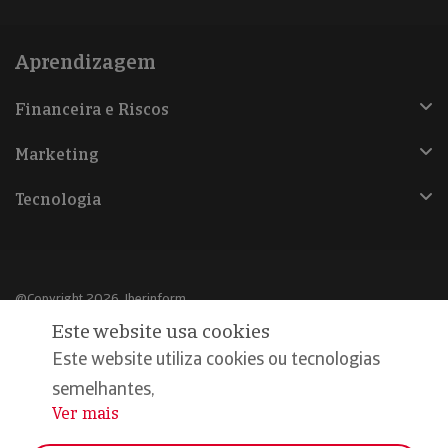
Aprendizagem
Financeira e Riscos
Marketing
Tecnologia
@Copyright 2026, Iberinform
Este website usa cookies
Aviso legal
Este website utiliza cookies ou tecnologias
Política de cookies
semelhantes,
Ver mais
...
Declaração de privacidade
Compromisso qualidade e segurança