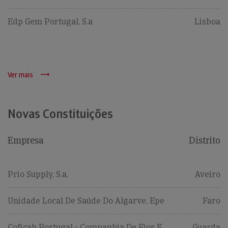
Edp Gem Portugal, S.a
Lisboa
Ver mais
Novas Constituições
Empresa
Distrito
Prio Supply, S.a.
Aveiro
Unidade Local De Saúde Do Algarve, Epe
Faro
Coficab Portugal - Companhia De Fios E
Guarda