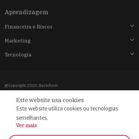
Aprendizagem
Financeira e Riscos
Marketing
Tecnologia
@Copyright 2026, Iberinform
Este website usa cookies
Aviso legal
Este website utiliza cookies ou tecnologias
Política de cookies
semelhantes,
Declaração de privacidade
Ver mais
...
Compromisso qualidade e segurança