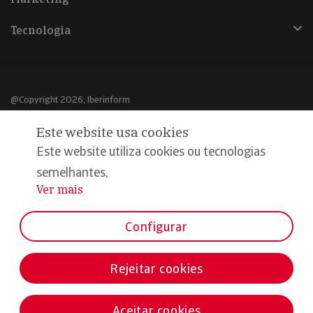
Tecnologia
@Copyright 2026, Iberinform
Este website usa cookies
Aviso legal
Este website utiliza cookies ou tecnologias
Política de cookies
semelhantes,
Declaração de privacidade
Ver mais
...
Compromisso qualidade e segurança
Configurar
Rejeitar cookies
Aceitar cookies