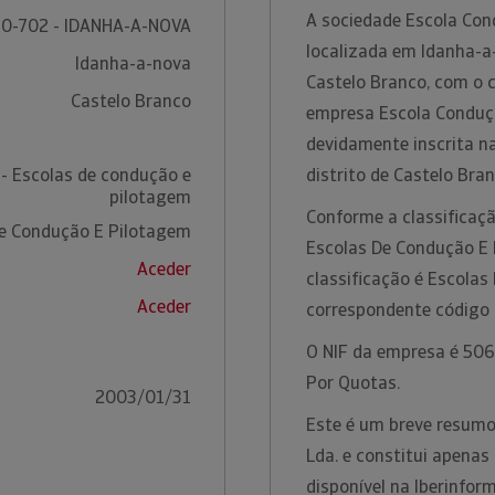
A sociedade Escola Con
0-702 - IDANHA-A-NOVA
localizada em Idanha-a-
Idanha-a-nova
Castelo Branco, com o 
Castelo Branco
empresa Escola Conduçã
devidamente inscrita n
- Escolas de condução e
distrito de Castelo Bra
pilotagem
Conforme a classificaçã
e Condução E Pilotagem
Escolas De Condução E 
Aceder
classificação é Escola
Aceder
correspondente código
O NIF da empresa é 5064
Por Quotas.
2003/01/31
Este é um breve resumo
Lda. e constitui apena
disponível na Iberinfo