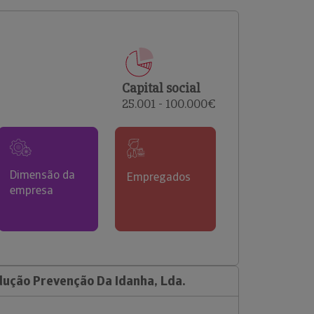
comerciais e analisar o risco de incumprimento dos
seus clientes.
Capital social
25.001 - 100.000€
Dimensão da
Empregados
empresa
ução Prevenção Da Idanha, Lda.