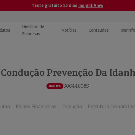
Teste gratuito 15 dias
Insight View
Diretório de
dutos
Notícias
Conteúdos
Iberinf
Empresas
uções de Integração de
ormação Internacional
teúdo para jornalistas
dos
 Condução Prevenção Da Idanh
tactos
atórios e Monitorização de
carregáveis | Estudos e
presas
ografias
506446085
INATIVA
uperação de Créditos
sumo
Rácios Financeiros
Evolução
Estrutura Corporativ