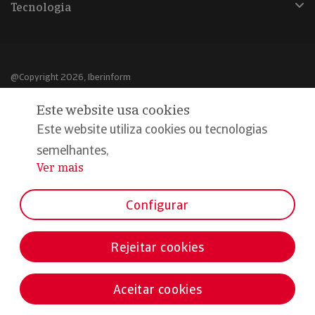
Tecnologia
@Copyright 2026, Iberinform
Este website usa cookies
Aviso legal
Este website utiliza cookies ou tecnologias
Política de cookies
semelhantes,
Declaração de privacidade
Ver mais
...
Compromisso qualidade e segurança
Configurar
Rejeitar cookies
Aceitar cookies