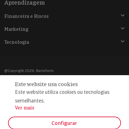
Aprendizagem
Financeira e Riscos
Marketing
Tecnologia
@Copyright 2026, Iberinform
Este website usa cookies
Aviso legal
Este website utiliza cookies ou tecnologias
Política de cookies
semelhantes,
Declaração de privacidade
Ver mais
...
Compromisso qualidade e segurança
Configurar