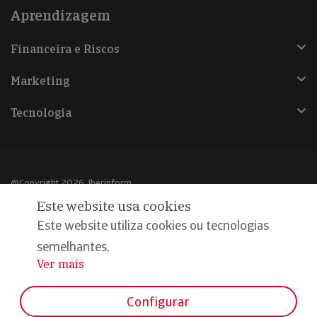
Aprendizagem
Financeira e Riscos
Marketing
Tecnologia
@Copyright 2026, Iberinform
Este website usa cookies
Aviso legal
Este website utiliza cookies ou tecnologias
Política de cookies
semelhantes,
Ver mais
...
Declaração de privacidade
Compromisso qualidade e segurança
Configurar