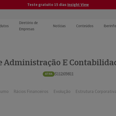
Teste gratuito 15 dias
Insight View
Diretório de
dutos
Notícias
Conteúdos
Iberinf
Empresas
uções de Integração de
ormação Internacional
teúdo para jornalistas
dos
e Administração E Contabilida
tactos
atórios e Monitorização de
carregáveis | Estudos e
presas
ografias
511269811
ATIVA
uperação de Créditos
sumo
Rácios Financeiros
Evolução
Estrutura Corporativ