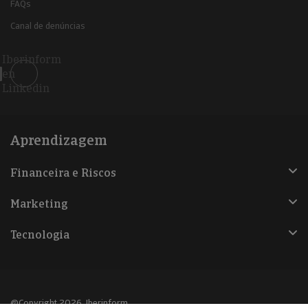
FAQs
Canal de denúncias
Iberinform
en
Linkedin
Aprendizagem
Financeira e Riscos
Marketing
Tecnologia
@Copyright 2026, Iberinform