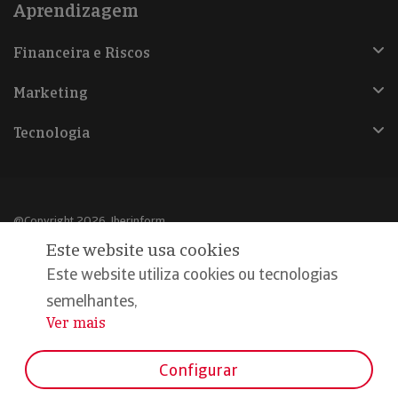
Aprendizagem
Financeira e Riscos
Marketing
Tecnologia
@Copyright 2026, Iberinform
Este website usa cookies
Aviso legal
Este website utiliza cookies ou tecnologias
Política de cookies
semelhantes,
Ver mais
...
Declaração de privacidade
Compromisso qualidade e segurança
Configurar