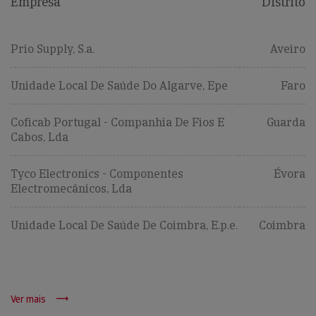
Empresa
Distrito
Prio Supply, S.a.
Aveiro
Unidade Local De Saúde Do Algarve, Epe
Faro
Coficab Portugal - Companhia De Fios E
Guarda
Cabos, Lda
Tyco Electronics - Componentes
Évora
Electromecânicos, Lda
Unidade Local De Saúde De Coimbra, E.p.e.
Coimbra
Ver mais