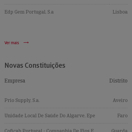
Edp Gem Portugal, S.a
Lisboa
Ver mais
Novas Constituições
Empresa
Distrito
Prio Supply, S.a.
Aveiro
Unidade Local De Saúde Do Algarve, Epe
Faro
Coficab Portugal - Companhia De Fios E
Guarda