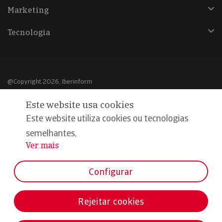
Marketing
Tecnologia
@Copyright 2026, Iberinform
Este website usa cookies
Aviso legal
Este website utiliza cookies ou tecnologias
Política de cookies
semelhantes,
Declaração de privacidade
Ver mais
...
Compromisso qualidade e segurança
Configurar
Rejeitar cookies