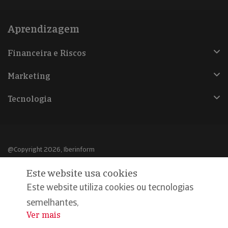
Aprendizagem
Financeira e Riscos
Marketing
Tecnologia
@Copyright 2026, Iberinform
Este website usa cookies
Aviso legal
Este website utiliza cookies ou tecnologias
Política de cookies
semelhantes,
Declaração de privacidade
Ver mais
...
Compromisso qualidade e segurança