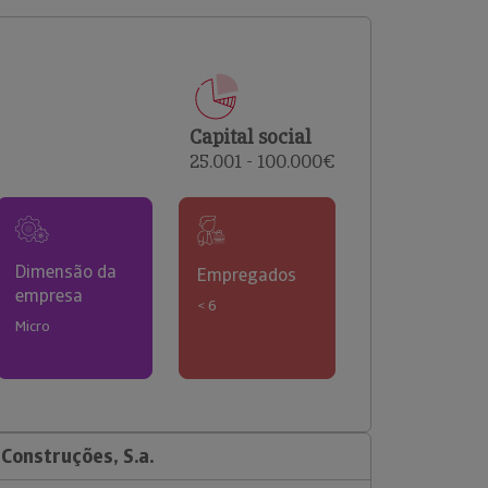
comerciais e analisar o risco de incumprimento dos
seus clientes.
Capital social
25.001 - 100.000€
Dimensão da
Empregados
empresa
< 6
Micro
Construções, S.a.