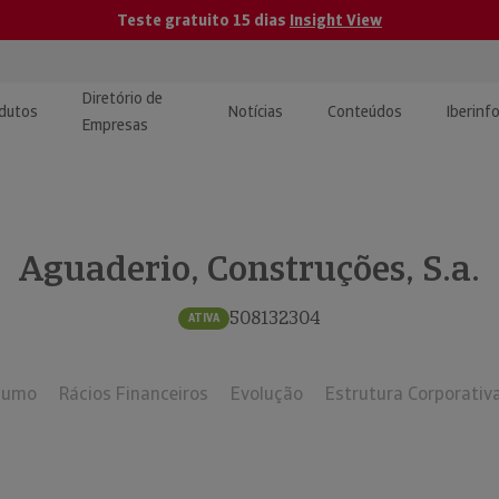
Teste gratuito 15 dias
Insight View
Diretório de
dutos
Notícias
Conteúdos
Iberinf
Empresas
uções de Integração de
ormação Internacional
teúdo para jornalistas
dos
Aguaderio, Construções, S.a.
tactos
atórios e Monitorização de
carregáveis | Estudos e
presas
ografias
508132304
ATIVA
uperação de Créditos
sumo
Rácios Financeiros
Evolução
Estrutura Corporativ