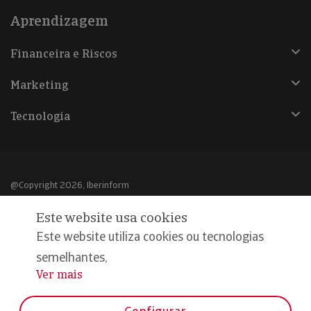
Aprendizagem
Financeira e Riscos
Marketing
Tecnologia
@Copyright 2026, Iberinform
Este website usa cookies
Aviso legal
Este website utiliza cookies ou tecnologias
Política de cookies
semelhantes,
Declaração de privacidade
Ver mais
...
Compromisso qualidade e segurança