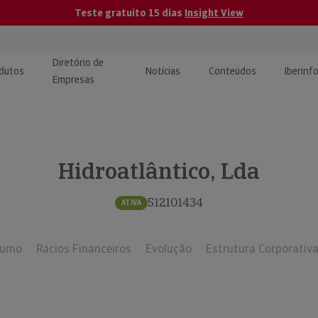
Teste gratuito 15 dias
Insight View
Diretório de
dutos
Notícias
Conteúdos
Iberinf
Empresas
uções de Integração de
ormação Internacional
teúdo para jornalistas
dos
Hidroatlântico, Lda
tactos
atórios e Monitorização de
carregáveis | Estudos e
presas
ografias
512101434
ATIVA
uperação de Créditos
sumo
Rácios Financeiros
Evolução
Estrutura Corporativ