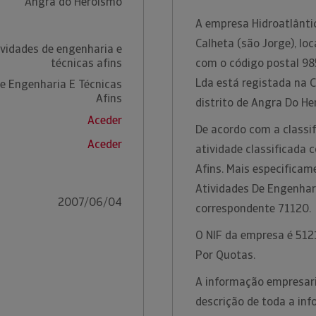
Angra do Heroísmo
A empresa Hidroatlânti
Calheta (são Jorge), lo
ividades de engenharia e
técnicas afins
com o código postal 985
Lda está registada na 
De Engenharia E Técnicas
Afins
distrito de Angra Do H
Aceder
De acordo com a classif
Aceder
atividade classificada 
Afins. Mais especificam
Atividades De Engenhar
2007/06/04
correspondente 71120.
O NIF da empresa é 5121
Por Quotas.
A informação empresari
descrição de toda a inf