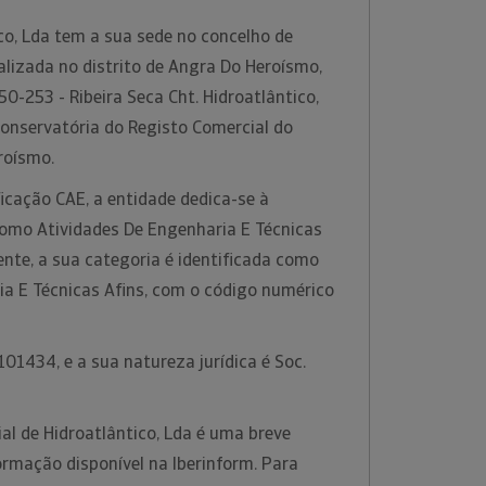
co, Lda tem a sua sede no concelho de
calizada no distrito de Angra Do Heroísmo,
0-253 - Ribeira Seca Cht. Hidroatlântico,
Conservatória do Registo Comercial do
eroísmo.
icação CAE, a entidade dedica-se à
como Atividades De Engenharia E Técnicas
ente, a sua categoria é identificada como
ia E Técnicas Afins, com o código numérico
01434, e a sua natureza jurídica é Soc.
al de Hidroatlântico, Lda é uma breve
ormação disponível na Iberinform. Para