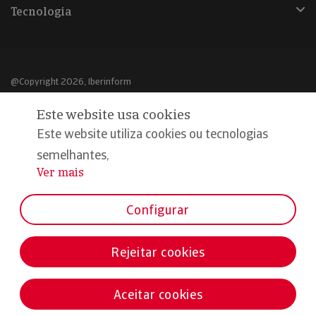
Tecnologia
@Copyright 2026, Iberinform
Este website usa cookies
Aviso legal
Este website utiliza cookies ou tecnologias
Política de cookies
semelhantes,
Declaração de privacidade
Ver mais
...
Compromisso qualidade e segurança
Configurar
Rejeitar cookies
Aceitar cookies