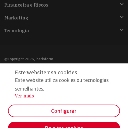
Financeira e Riscos
Marketing
Tecnologia
@Copyright 2026, Iberinform
Este website usa cookies
Aviso legal
Este website utiliza cookies ou tecnologias
Política de cookies
semelhantes,
Declaração de privacidade
Ver mais
...
Compromisso qualidade e segurança
Configurar