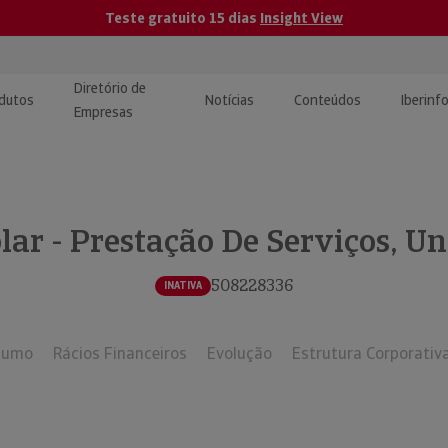
Teste gratuito 15 dias
Insight View
Diretório de
dutos
Notícias
Conteúdos
Iberinf
Empresas
uções de Integração de
ormação Internacional
teúdo para jornalistas
dos
r - Prestação De Serviços, Un
tactos
atórios e Monitorização de
carregáveis | Estudos e
presas
ografias
508228336
INATIVA
uperação de Créditos
sumo
Rácios Financeiros
Evolução
Estrutura Corporativ