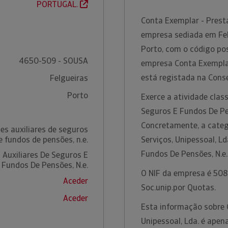
PORTUGAL.
Conta Exemplar - Presta
empresa sediada em Felg
Porto, com o código po
4650-509 - SOUSA
empresa Conta Exemplar 
está registada na Cons
Felgueiras
Porto
Exerce a atividade clas
Seguros E Fundos De Pen
Concretamente, a categ
es auxiliares de seguros
e fundos de pensões, n.e.
Serviços, Unipessoal, Ld
Fundos De Pensões, N.e
 Auxiliares De Seguros E
Fundos De Pensões, N.e.
O NIF da empresa é 508
Aceder
Soc.unip.por Quotas.
Aceder
Esta informação sobre 
Unipessoal, Lda. é apen