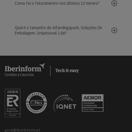
Como foi o faturamento nos últimos 12 meses?
Qual é o tamanho de Alfandegapack, Soluções De
Embalagem, Unipessoal, Lda?
geral@iberinform.pt