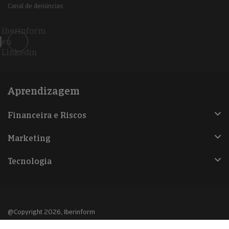
Canal de denúncias
Iberinform
en
Linkedin
Aprendizagem
Financeira e Riscos
Marketing
Tecnologia
@Copyright 2026, Iberinform