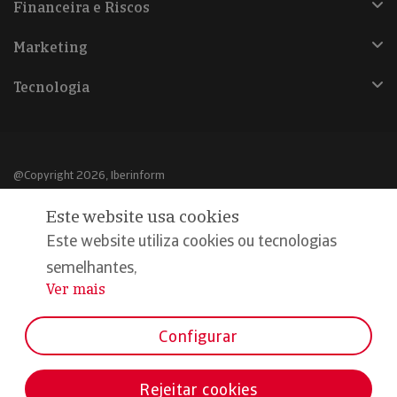
Financeira e Riscos
Marketing
Tecnologia
@Copyright 2026, Iberinform
Este website usa cookies
Aviso legal
Este website utiliza cookies ou tecnologias
Política de cookies
semelhantes,
Declaração de privacidade
Ver mais
...
Compromisso qualidade e segurança
Configurar
Rejeitar cookies