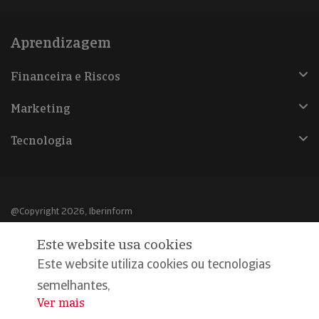
Aprendizagem
Financeira e Riscos
Marketing
Tecnologia
@Copyright 2026, Iberinform
Este website usa cookies
Aviso legal
Este website utiliza cookies ou tecnologias
Política de cookies
semelhantes,
Declaração de privacidade
Ver mais
...
Compromisso qualidade e segurança