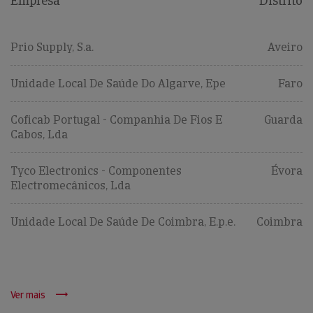
Empresa
Distrito
Prio Supply, S.a.
Aveiro
Unidade Local De Saúde Do Algarve, Epe
Faro
Coficab Portugal - Companhia De Fios E
Guarda
Cabos, Lda
Tyco Electronics - Componentes
Évora
Electromecânicos, Lda
Unidade Local De Saúde De Coimbra, E.p.e.
Coimbra
Ver mais