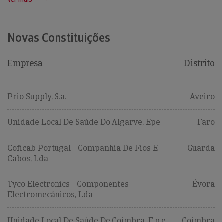
Novas Constituições
Empresa
Distrito
Prio Supply, S.a.
Aveiro
Unidade Local De Saúde Do Algarve, Epe
Faro
Coficab Portugal - Companhia De Fios E
Guarda
Cabos, Lda
Tyco Electronics - Componentes
Évora
Electromecânicos, Lda
Unidade Local De Saúde De Coimbra, E.p.e.
Coimbra