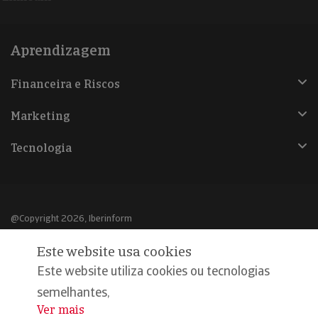
Aprendizagem
Financeira e Riscos
Marketing
Tecnologia
@Copyright 2026, Iberinform
Este website usa cookies
Aviso legal
Este website utiliza cookies ou tecnologias
Política de cookies
semelhantes,
Declaração de privacidade
Ver mais
...