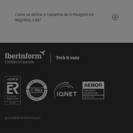
Como se define o tamanho de A Moagem De
Negrelos, Lda?
geral@iberinform.pt