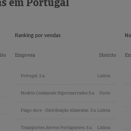
s em Portugal
Ranking por vendas
No
ito
Empresa
Distrito
Em
Petrogal, S.a.
Lisboa
Modelo Continente Hipermercados S.a.
Porto
Pingo-doce - Distribuição Alimentar, S.a.
Lisboa
Transportes Aéreos Portugueses, S.a.
Lisboa