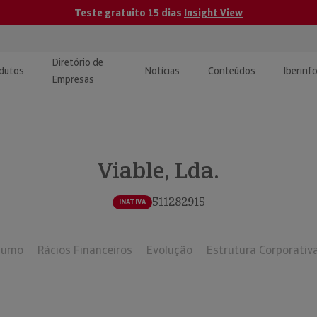
Teste gratuito 15 dias
Insight View
Diretório de
dutos
Notícias
Conteúdos
Iberinf
Empresas
uções de Integração de
ormação Internacional
teúdo para jornalistas
dos
Viable, Lda.
tactos
atórios e Monitorização de
carregáveis | Estudos e
presas
ografias
511282915
INATIVA
uperação de Créditos
sumo
Rácios Financeiros
Evolução
Estrutura Corporativ