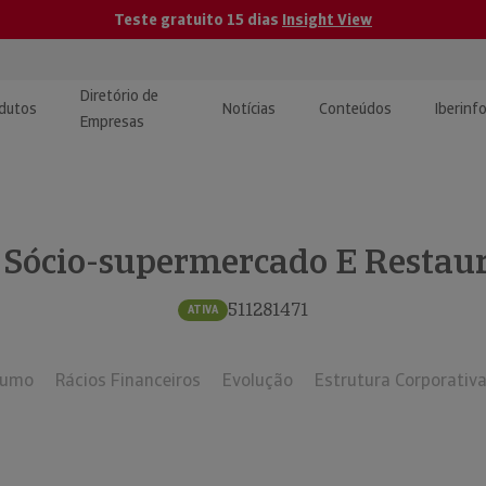
Teste gratuito 15 dias
Insight View
Diretório de
dutos
Notícias
Conteúdos
Iberinf
Empresas
uções de Integração de
ormação Internacional
teúdo para jornalistas
dos
 Sócio-supermercado E Restaur
tactos
atórios e Monitorização de
carregáveis | Estudos e
presas
ografias
511281471
ATIVA
uperação de Créditos
sumo
Rácios Financeiros
Evolução
Estrutura Corporativ