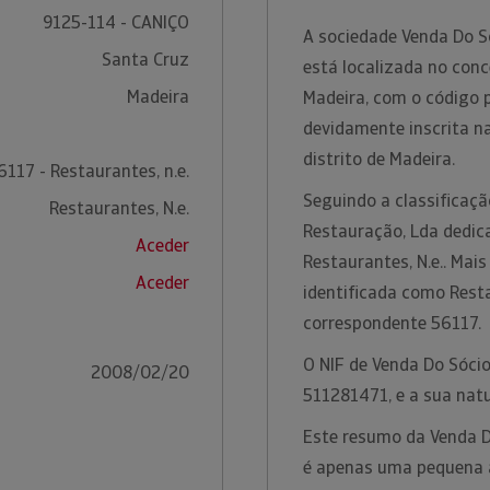
9125-114 - CANIÇO
A sociedade Venda Do S
Santa Cruz
está localizada no conc
Madeira
Madeira, com o código p
devidamente inscrita n
distrito de Madeira.
6117 - Restaurantes, n.e.
Seguindo a classificaç
Restaurantes, N.e.
Restauração, Lda dedica
Aceder
Restaurantes, N.e.. Mai
Aceder
identificada como Resta
correspondente 56117.
O NIF de Venda Do Sóci
2008/02/20
511281471, e a sua natu
Este resumo da Venda 
é apenas uma pequena a