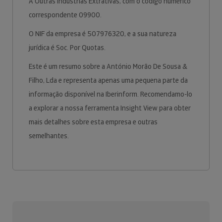
A Outras Indústrias Extrativas, com o código numérico
correspondente 09900.
O NIF da empresa é 507976320, e a sua natureza
jurídica é Soc. Por Quotas.
Este é um resumo sobre a António Morão De Sousa &
Filho, Lda e representa apenas uma pequena parte da
informação disponível na Iberinform. Recomendamo-lo
a explorar a nossa ferramenta Insight View para obter
mais detalhes sobre esta empresa e outras
semelhantes.