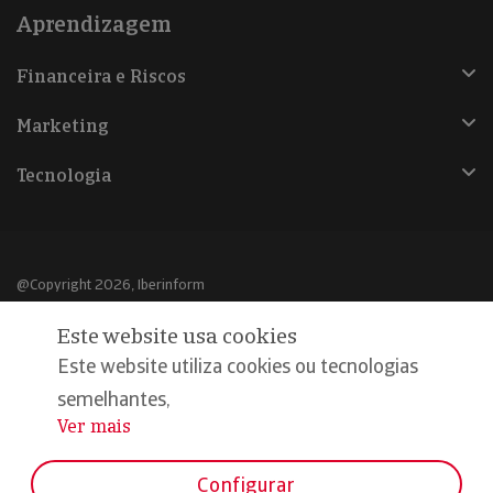
Aprendizagem
Financeira e Riscos
Marketing
Tecnologia
@Copyright 2026, Iberinform
Este website usa cookies
Aviso legal
Este website utiliza cookies ou tecnologias
Política de cookies
semelhantes,
Declaração de privacidade
Ver mais
...
Compromisso qualidade e segurança
Configurar