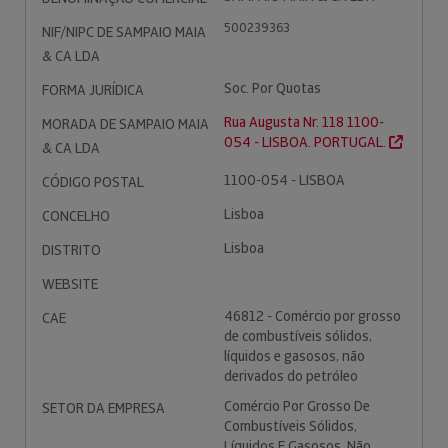
500239363
NIF/NIPC DE SAMPAIO MAIA
& CA LDA
Soc. Por Quotas
FORMA JURÍDICA
Rua Augusta Nr. 118 1100-
MORADA DE SAMPAIO MAIA
054 - LISBOA. PORTUGAL.
& CA LDA
1100-054 - LISBOA
CÓDIGO POSTAL
Lisboa
CONCELHO
Lisboa
DISTRITO
WEBSITE
46812 - Comércio por grosso
CAE
de combustíveis sólidos,
líquidos e gasosos, não
derivados do petróleo
Comércio Por Grosso De
SETOR DA EMPRESA
Combustíveis Sólidos,
Líquidos E Gasosos, Não