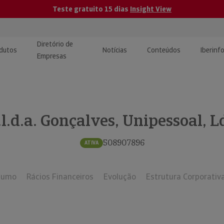
Teste gratuito 15 dias
Insight View
Diretório de
dutos
Notícias
Conteúdos
Iberinf
Empresas
uções de Integração de
ormação Internacional
teúdo para jornalistas
dos
.l.d.a. Gonçalves, Unipessoal, L
tactos
atórios e Monitorização de
carregáveis | Estudos e
presas
ografias
508907896
ATIVA
uperação de Créditos
sumo
Rácios Financeiros
Evolução
Estrutura Corporativ