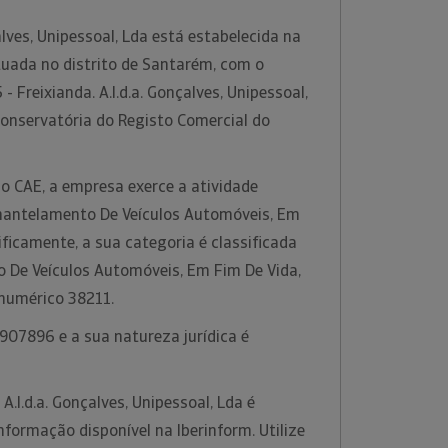
alves, Unipessoal, Lda está estabelecida na
tuada no distrito de Santarém, com o
 Freixianda. A.l.d.a. Gonçalves, Unipessoal,
Conservatória do Registo Comercial do
o CAE, a empresa exerce a atividade
mantelamento De Veículos Automóveis, Em
ificamente, a sua categoria é classificada
De Veículos Automóveis, Em Fim De Vida,
 numérico 38211.
907896 e a sua natureza jurídica é
A.l.d.a. Gonçalves, Unipessoal, Lda é
formação disponível na Iberinform. Utilize