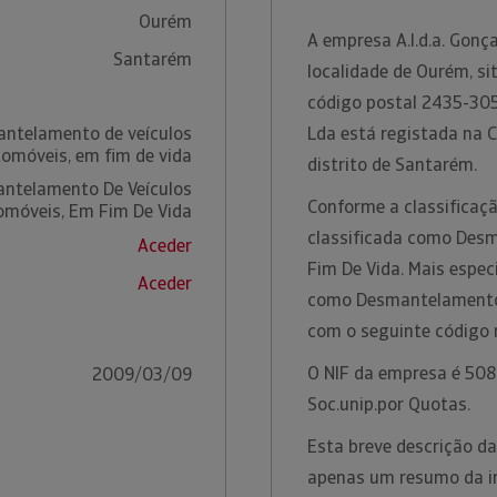
Ourém
A empresa A.l.d.a. Gonç
Santarém
localidade de Ourém, si
código postal 2435-305 -
antelamento de veículos
Lda está registada na 
omóveis, em fim de vida
distrito de Santarém.
ntelamento De Veículos
Conforme a classificaçã
omóveis, Em Fim De Vida
classificada como Des
Aceder
Fim De Vida. Mais espec
Aceder
como Desmantelamento 
com o seguinte código
O NIF da empresa é 508
2009/03/09
Soc.unip.por Quotas.
Esta breve descrição da 
apenas um resumo da in