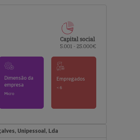
comerciais e analisar o risco de incumprimento dos
seus clientes.
Capital social
5.001 - 25.000€
Dimensão da
Empregados
empresa
< 6
Micro
çalves, Unipessoal, Lda