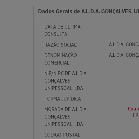
Dados Gerais de A.L.D.A. GONÇALVES, 
DATA DE ÚLTIMA
CONSULTA
A.L.D.A. GON
RAZÃO SOCIAL
A.L.D.A. GON
DENOMINAÇÃO
COMERCIAL
NIF/NIPC DE A.L.D.A.
GONÇALVES,
UNIPESSOAL, LDA
FORMA JURÍDICA
Rua 
MORADA DE A.L.D.A.
FR
GONÇALVES,
UNIPESSOAL, LDA
CÓDIGO POSTAL