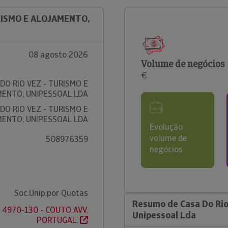
URISMO E ALOJAMENTO,
08 agosto 2026
Volume de negócios
€
DO RIO VEZ - TURISMO E
ENTO, UNIPESSOAL LDA
DO RIO VEZ - TURISMO E
ENTO, UNIPESSOAL LDA
Evolução
volume de
508976359
negócios
Soc.Unip.por Quotas
Resumo de Casa Do Rio
 4970-130 - COUTO AVV.
Unipessoal Lda
PORTUGAL.