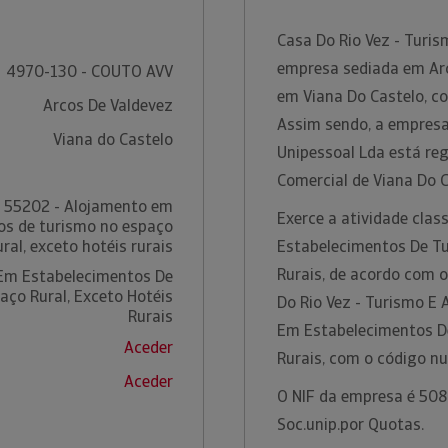
Casa Do Rio Vez - Turi
empresa sediada em Arco
4970-130 - COUTO AVV
em Viana Do Castelo, c
Arcos De Valdevez
Assim sendo, a empresa
Viana do Castelo
Unipessoal Lda está re
Comercial de Viana Do 
55202 - Alojamento em
Exerce a atividade cla
os de turismo no espaço
ural, exceto hotéis rurais
Estabelecimentos De Tu
Rurais, de acordo com 
Em Estabelecimentos De
aço Rural, Exceto Hotéis
Do Rio Vez - Turismo E
Rurais
Em Estabelecimentos De
Aceder
Rurais, com o código n
Aceder
O NIF da empresa é 508
Soc.unip.por Quotas.