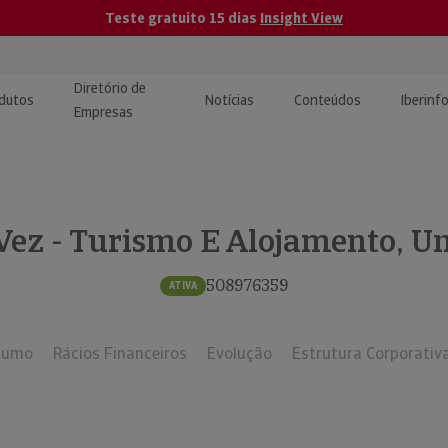
Teste gratuito 15 dias
Insight View
Diretório de
dutos
Notícias
Conteúdos
Iberinf
Empresas
uções de Integração de
ormação Internacional
teúdo para jornalistas
dos
Vez - Turismo E Alojamento, U
tactos
atórios e Monitorização de
carregáveis | Estudos e
presas
ografias
508976359
ATIVA
uperação de Créditos
sumo
Rácios Financeiros
Evolução
Estrutura Corporativ