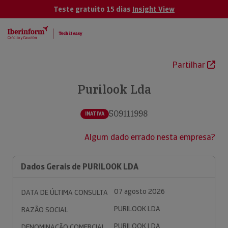
Teste gratuito 15 dias
Insight View
Partilhar
Purilook Lda
509111998
INATIVA
Algum dado errado nesta empresa?
Dados Gerais de PURILOOK LDA
07 agosto 2026
DATA DE ÚLTIMA CONSULTA
PURILOOK LDA
RAZÃO SOCIAL
PURILOOK LDA
DENOMINAÇÃO COMERCIAL