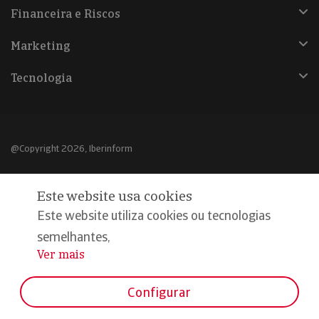
Financeira e Riscos
Marketing
Tecnologia
@Copyright 2026, Iberinform
Aviso legal
Este website usa cookies
Política de cookies
Este website utiliza cookies ou tecnologias
Declaração de privacidade
semelhantes,
Ver mais
...
Compromisso qualidade e segurança
Configurar