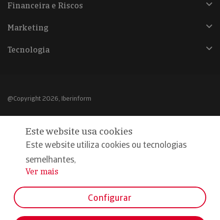
Financeira e Riscos
Marketing
Tecnologia
@Copyright 2026, Iberinform
Aviso legal
Este website usa cookies
Política de cookies
Este website utiliza cookies ou tecnologias
Declaração de privacidade
semelhantes,
Ver mais
...
Compromisso qualidade e segurança
Configurar