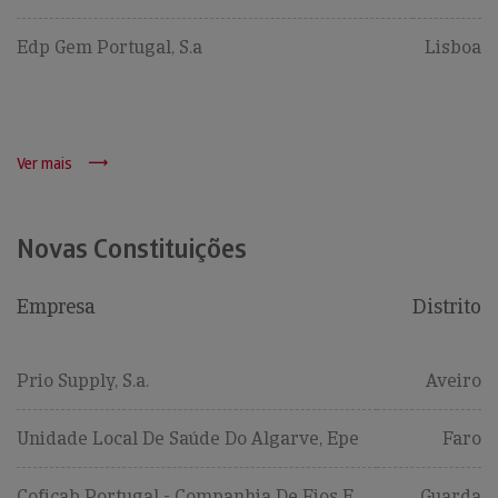
Edp Gem Portugal, S.a
Lisboa
Ver mais
Novas Constituições
Empresa
Distrito
Prio Supply, S.a.
Aveiro
Unidade Local De Saúde Do Algarve, Epe
Faro
Coficab Portugal - Companhia De Fios E
Guarda