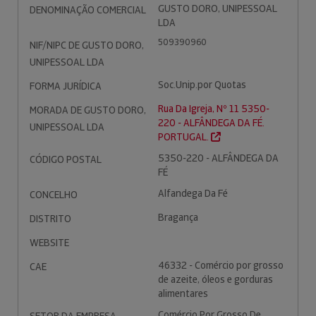
GUSTO DORO, UNIPESSOAL
DENOMINAÇÃO COMERCIAL
LDA
509390960
NIF/NIPC DE GUSTO DORO,
UNIPESSOAL LDA
Soc.Unip.por Quotas
FORMA JURÍDICA
Rua Da Igreja, Nº 11 5350-
MORADA DE GUSTO DORO,
220 - ALFÂNDEGA DA FÉ.
UNIPESSOAL LDA
PORTUGAL.
5350-220 - ALFÂNDEGA DA
CÓDIGO POSTAL
FÉ
Alfandega Da Fé
CONCELHO
Bragança
DISTRITO
WEBSITE
46332 - Comércio por grosso
CAE
de azeite, óleos e gorduras
alimentares
Comércio Por Grosso De