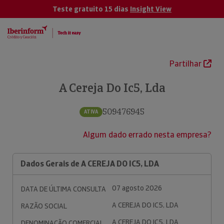
Teste gratuito 15 dias
Insight View
Partilhar
A Cereja Do Ic5, Lda
509476945
ATIVA
Algum dado errado nesta empresa?
Dados Gerais de A CEREJA DO IC5, LDA
07 agosto 2026
DATA DE ÚLTIMA CONSULTA
A CEREJA DO IC5, LDA
RAZÃO SOCIAL
A CEREJA DO IC5, LDA
DENOMINAÇÃO COMERCIAL