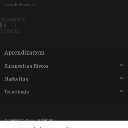
Canal de denúncias
Iberinform
en
Linkedin
Aprendizagem
Financeira e Riscos
Marketing
Tecnologia
@Copyright 2026, Iberinform