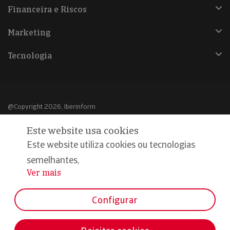
Financeira e Riscos
Marketing
Tecnologia
@Copyright 2026, Iberinform
Este website usa cookies
Aviso legal
Este website utiliza cookies ou tecnologias
Política de cookies
semelhantes,
Declaração de privacidade
Ver mais
...
Compromisso qualidade e segurança
Configurar