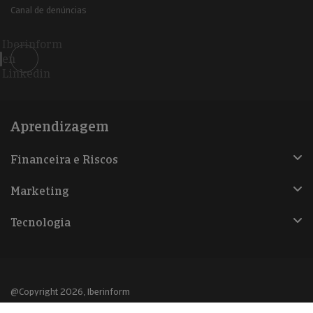
Canal de denúncias
Iberinform
en
Linkedin
Aprendizagem
Financeira e Riscos
Marketing
Tecnologia
@Copyright 2026, Iberinform